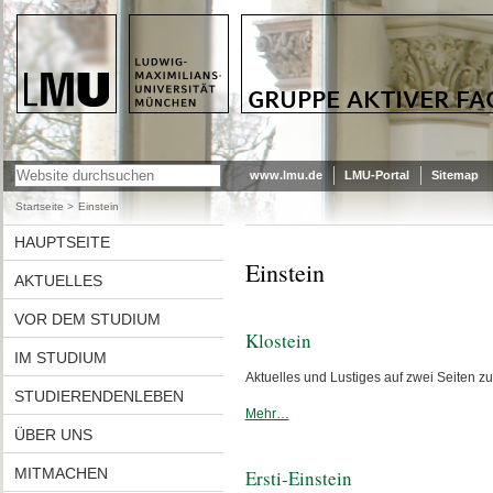
LMU - LUDWIG-MAXIMILIANS-
GRUPPE AKTIVER FACHSCHAFTIKA
UNIVERSITÄT MÜNCHEN
www.lmu.de
LMU-Portal
Sitemap
Startseite
/
Einstein
HAUPTSEITE
Einstein
AKTUELLES
VOR DEM STUDIUM
Klostein
IM STUDIUM
Aktuelles und Lustiges auf zwei Seiten 
STUDIERENDENLEBEN
Mehr…
ÜBER UNS
MITMACHEN
Ersti-Einstein