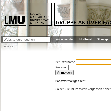
LMU - LUDWIG-MAXIMILIANS-
GRUPPE AKTIVER FACHSCHAFTIKA
UNIVERSITÄT MÜNCHEN
www.lmu.de
LMU-Portal
Sitemap
Startseite
Benutzername
Passwort
Passwort vergessen?
Sollten Sie Ihr Passwort vergessen habe